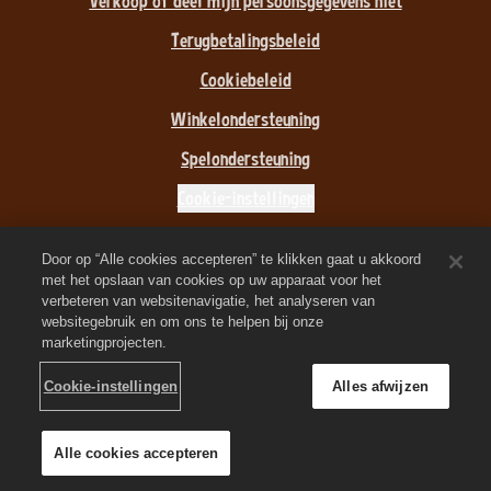
Verkoop of deel mijn persoonsgegevens niet
Terugbetalingsbeleid
Cookiebeleid
Winkelondersteuning
Spelondersteuning
Cookie-instellingen
©
2026
Zynga, Inc. Zynga, FarmVille 3 en de bijbehorende logo's
Door op “Alle cookies accepteren” te klikken gaat u akkoord
zijn handelsmerken van Zynga. Alle andere merken en
met het opslaan van cookies op uw apparaat voor het
handelsmerken zijn eigendom van hun respectieve eigenaars. Alle
verbeteren van websitenavigatie, het analyseren van
rechten voorbehouden.
websitegebruik en om ons te helpen bij onze
De Koninklijke-kringwinkel wordt beheerd door Zynga, Inc.
marketingprojecten.
Aanbiedingen zijn alleen geldig in het spel FarmVille 3. De
beschikbaarheid en prijzen van de aanbieding verschillen per
Cookie-instellingen
Alles afwijzen
regio.
Alle cookies accepteren