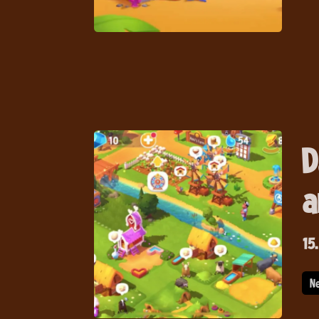
D
a
15.
N