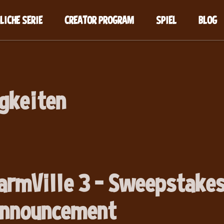
LICHE SERIE
CREATOR PROGRAM
SPIEL
BLOG
gkeiten
armVille 3 - Sweepstake
nnouncement