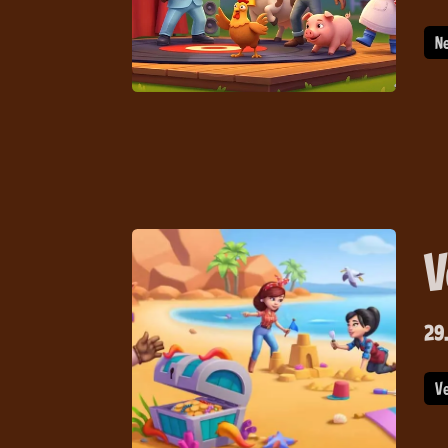
N
V
29
V