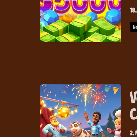
18.
N
V
C
2.