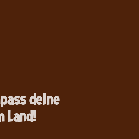
npass deine
 Land!