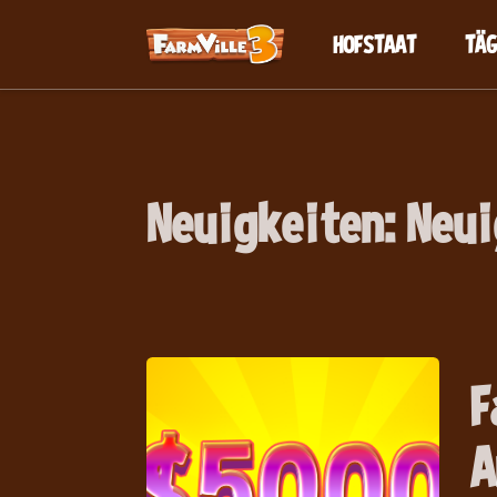
HOFSTAAT
TÄG
Neuigkeiten
:
Neui
F
A