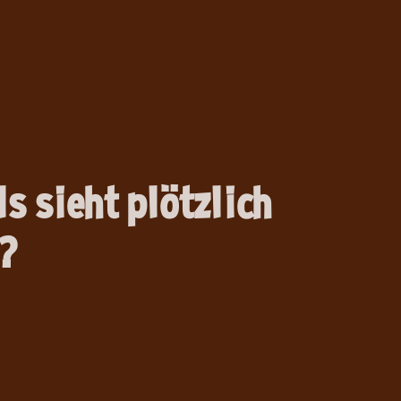
s sieht plötzlich
l?