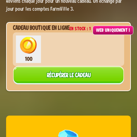
Reviens chaque jour pour un nouveau cadeau. Un échange par
jour pour les comptes FarmVille 3.
CADEAU BOUTIQUE EN LIGNE
EN STOCK : 1
11:27:36
WEB UNIQUEMENT !
100
RÉCUPÉRER LE CADEAU