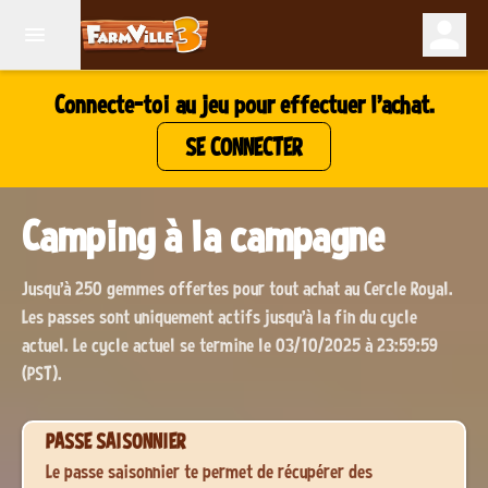
Connecte-toi au jeu pour effectuer l'achat.
SE CONNECTER
Camping à la campagne
Jusqu'à 250 gemmes offertes pour tout achat au Cercle Royal.
Les passes sont uniquement actifs jusqu'à la fin du cycle
actuel. Le cycle actuel se termine le 03/10/2025 à 23:59:59
(PST).
PASSE SAISONNIER
Le passe saisonnier te permet de récupérer des