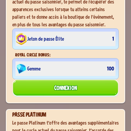
actuel du passe saisonnier, te permet de récupérer des
apparences exclusives lorsque tu atteins certains
paliers et te donne accès à la boutique de l'événement,
en plus de tous les avantages du passe saisonnier.
Jeton de passe Élite
1
ROYAL CIRCLE BONUS:
Gemme
100
CONNEXION
PASSE PLATINUM
Le passe Platinum t'offre des avantages supplémentaires
pour le cycle actuel du passe saisonnier, t'accorde des