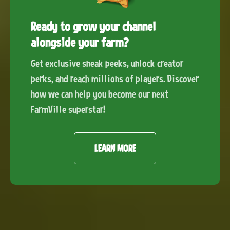
Ready to grow your channel
alongside your farm?
Get exclusive sneak peeks, unlock creator
perks, and reach millions of players. Discover
how we can help you become our next
FarmVille superstar!
LEARN MORE