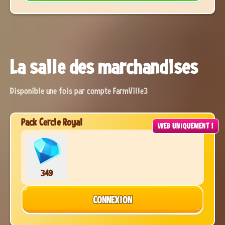
La salle des marchandises
Disponible une fois par compte FarmVille3
Pack Cercle Royal
WEB UNIQUEMENT !
349
CONNEXION