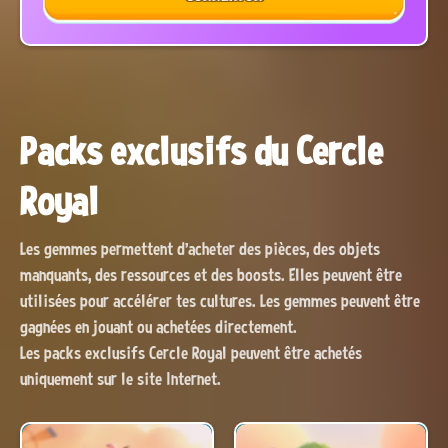
Packs exclusifs du Cercle
Royal
Les gemmes permettent d'acheter des pièces, des objets
manquants, des ressources et des boosts. Elles peuvent être
utilisées pour accélérer tes cultures. Les gemmes peuvent être
gagnées en jouant ou achetées directement.
Les packs exclusifs Cercle Royal peuvent être achetés
uniquement sur le site Internet.