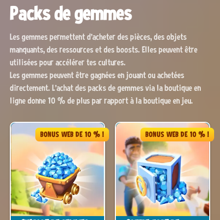
Packs de gemmes
Les gemmes permettent d'acheter des pièces, des objets
manquants, des ressources et des boosts. Elles peuvent être
utilisées pour accélérer tes cultures.
Les gemmes peuvent être gagnées en jouant ou achetées
directement. L'achat des packs de gemmes via la boutique en
ligne donne 10 % de plus par rapport à la boutique en jeu.
BONUS WEB DE 10 % !
BONUS WEB DE 10 % !